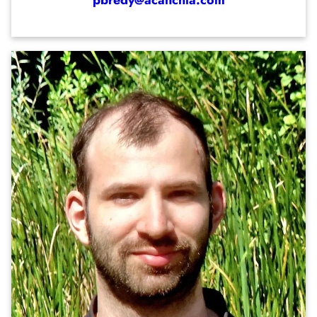
pbredy@acanchia.com