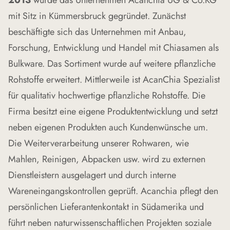
2013
wurde das Unternehmen Acanchia UG & Co.KG
soll und darf mit seinen Ideen an der Umsetzung
mit Sitz in Kümmersbruck gegründet. Zunächst
der Unternehmensziele mitwirken.
beschäftigte sich das Unternehmen mit Anbau,
Wissenschaftliche Grundlagenarbeit
Forschung, Entwicklung und Handel mit Chiasamen als
Wir betreiben aktiv wissenschaftliche
Bulkware. Das Sortiment wurde auf weitere pflanzliche
Grundlagenarbeit und Begleitforschung, um neue
Rohstoffe erweitert. Mittlerweile ist AcanChia Spezialist
Nutzungsmöglichkeiten von Rohstoffen zu
für qualitativ hochwertige pflanzliche Rohstoffe. Die
erforschen. Das Wissen, welches aus jahrelanger
Firma besitzt eine eigene Produktentwicklung und setzt
Beschäftigung mit pflanzlichen Rohstoffen, einem
neben eigenen Produkten auch Kundenwünsche um.
umfangreichen wissenschaftlichen Knowhow und
Die Weiterverarbeitung unserer Rohwaren, wie
internationalen Kooperationen resultiert, geben wir
Mahlen, Reinigen, Abpacken usw. wird zu externen
gerne an unsere Kunden weiter. Durch Forschung
Dienstleistern ausgelagert und durch interne
und Entwicklung können für uns und unsere Kunden
Wareneingangskontrollen geprüft. Acanchia pflegt den
neue Produkte und Services geschaffen werden,
persönlichen Lieferantenkontakt in Südamerika und
um sich auf dem Markt gut zu positionieren.
führt neben naturwissenschaftlichen Projekten soziale