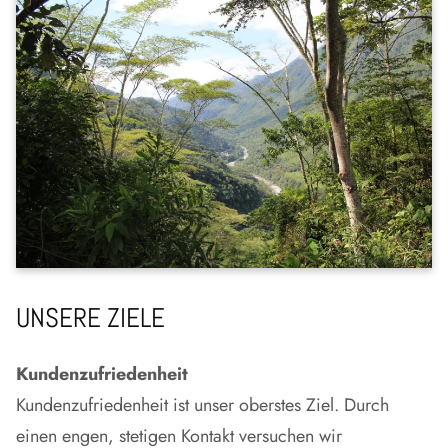
vegan oder glutenfrei ernähren oder Menschen mit
einem besonderen Nährstoffbedarf, wie Sportler
oder Schwangere, können von AcanChia
Produkten profitieren. Unsere Produkte sind die
Grundlage für eine moderne, abwechslungsreiche,
gesundheitsbewusste Ernährung.
Fairer Handel und Nachhaltigkeit
Wir unterstützen die Anbauer bei einem
nachhaltigen Anbau der Produkte und dem Erhalt
UNSERE ZIELE
ihrer traditionellen Lebensmittel. Deshalb arbeiten
wir eng mit ihnen zusammen und unterstützen sie
Kundenzufriedenheit
durch soziale Projekte. Aus dieser Hand in Hand
Kundenzufriedenheit ist unser oberstes Ziel. Durch
Zusammenarbeit resultieren faire Preise und faire
einen engen, stetigen Kontakt versuchen wir