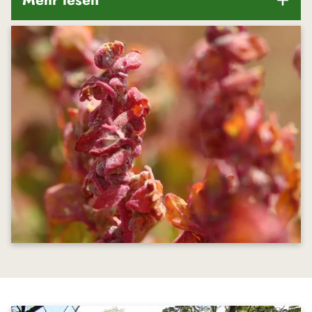
Rückverfolgbarkeit
Unsere Lieferanten werden sorgfältig ausgewählt,
stehen unter einem ständigen Evaluierungsprozess
und werden mehrmals im Jahr vom AcanChia-Team
vor Ort besucht. Daher gewähren wir eine
100%ige Rückverfolgbarkeit und Transparenz
unserer Produkte.
Gesunde und ausgewogene Ernährung
unterstützen
Unsere Produkte unterstützen eine gesunde,
ausgewogene Ernährung und der
Gesundheitsvorsorge. Verbraucher, die sich z.B.